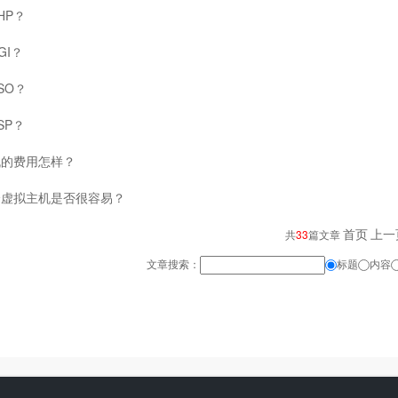
HP？
GI？
SO？
SP？
机的费用怎样？
个虚拟主机是否很容易？
首页
上一
共
33
篇文章
文章搜索：
标题
内容