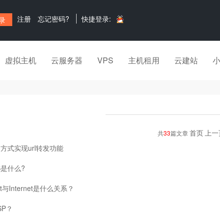
注册
忘记密码?
快捷登录:
虚拟主机
云服务器
VPS
主机租用
云建站
首页
上一
共
33
篇文章
方式实现url转发功能
S是什么?
et与Internet是什么关系？
SP？