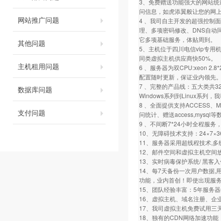
3、免费赠送功能强大的网站统
问信息，如虎添翼般让您的网
网站推广问题
4 、我司自主开发的超强控制面
理、多项密码修改、DNS自动
它多项基础服务，体贴周到。
其他问题
5、主机位于四川电信vip专用
同类虚拟主机供应商快50%。
主机租用问题
6 、服务器为双CPU:xeon 2.8*
配置随时更新，保证业内领先
7 、完整的产品线：五大类共32
数据库问题
Windows系列到Linux系
8 、全面提供支持ACCESS、
支付问题
问统计、赠送access,mysql
9 、不间断7*24小时全程服
10、无障碍技术支持：24×7
11、服务器采用超线程技术,
12、邮件空间和虚拟主机空间
13、实时病毒保护系统/ 黑客
14、每7天备份一次用户数据
功能，业内首创！即使出现服务
15、团队经验丰富：5年服务
16、虚拟主机、域名注册、企
17、我司虚拟主机免费试用三
18、独有的CDN网络加速功能