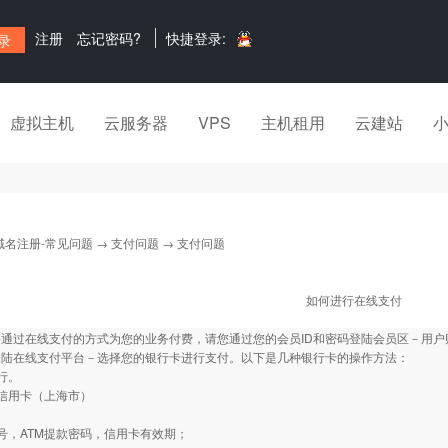
注册
忘记密码?
快捷登录:
虚拟主机
云服务器
VPS
主机租用
云建站
域名注册-常见问题
→
支付问题
→ 支付问题
如何进行在线支付
要通过在线支付的方式为您的业务付费，请您通过您的会员ID和密码登陆会员区－用
登陆在线支付平台－选择您的银行卡进行支付。以下是几种银行卡的操作方法：
行。
信用卡（上海市）
：
号，ATM提款密码，信用卡有效期；