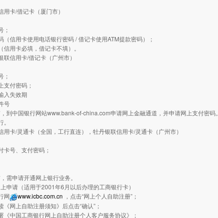
信用卡/借记卡（厦门市）
：
号；
码（信用卡使用电话银行密码 / 借记卡使用ATM提款密码）；
（信用卡必填，借记卡不填）。
银联信用卡/借记卡（广州市）
：
号；
上支付密码；
输入失效期
件号
到中国银行网站www.bank-of-china.com申请网上金融通道，并申请网上支付密码
行。
信用卡/灵通卡（全国，工行直连），牡丹银联信用卡/灵通卡（广州市）
：
付卡号、支付密码；
前，需申请开通网上银行业务。
上申请（适用于2001年6月以后办理的工商银行卡）
行网
www.icbc.com.cn
，点击“网上个人自助注册”；
读《网上自助注册须知》后点击“确认”；
签署《中国工商银行网上自助注册个人客户服务协议》；