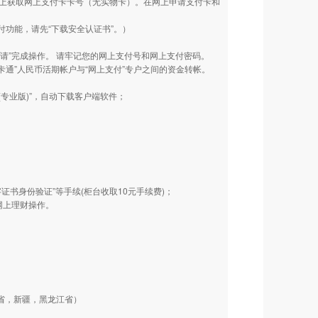
直接从网上获取网上支付卡卡号（无实物卡）。在网上申请支付卡和
付功能，请先“下载安全认证书”。）
申请”完成操作。 请牢记您的网上支付号和网上支付密码。
一卡通”人民币活期帐户与“网上支付”专户之间的资金转帐。
(专业版)”，自动下载客户端软件；
证书身份验证”等手续(柜台收取10元手续费)；
网上理财操作。
省，新疆，黑龙江省）