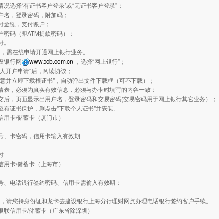
情况选择“有证书客户登录”或“无证书客户登录”；
户名，登录密码，附加码；
付金额，支付账户；
户密码（即ATM提款密码）；
付。
前，需在线申请开通网上银行业务。
设银行网
www.ccb.com.cn
，选择“网上银行”；
个人开户申请"后，阅读协议；
同意并立即下载根证书"，自动弹出文件下载框（可不下载）；
申请表，必须为真实有效信息，必须与办卡时填写的内容一致；
交后，页面显示出用户名，登录密码和交易密码(交易密码用于网上银行其它业务）；
望有证书保护，则点击"下载个人证书"并安装。
信用卡/储蓄卡（厦门市）
：
号、卡密码，信用卡输入有效期
付
信用卡/储蓄卡（上海市）
：
卡号、电话银行签约密码、信用卡需输入有效期；
前，请您持身份证和龙卡去建设银行上海分行理财网点办理电话银行签约客户手续。
银联信用卡/储蓄卡（广东省除深圳）