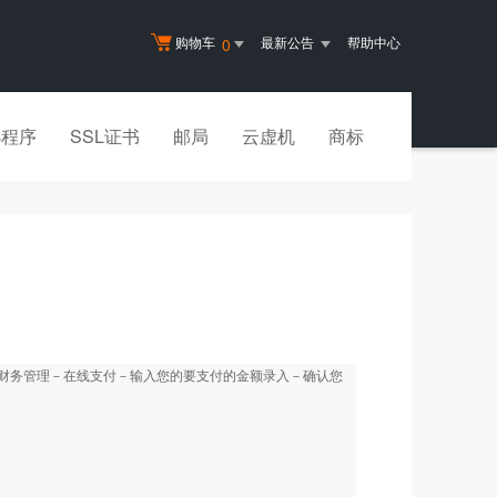
购物车
最新公告
帮助中心
0
小程序
SSL证书
邮局
云虚机
商标
户财务管理－在线支付－输入您的要支付的金额录入－确认您