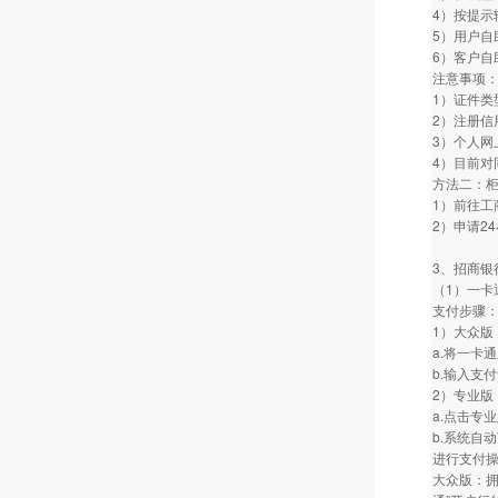
4）按提示
5）用户自
6）客户
注意事项
1）证件
2）注册信
3）个人网
4）目前对
方法二：
1）前往
2）申请2
3、招商银
（1）一卡
支付步骤
1）大众版
a.将一卡
b.输入支
2）专业版
a.点击专
b.系统自
进行支付
大众版：拥