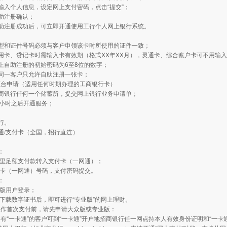
输入个人信息，设定网上支付密码，点击“提交”；
助注册确认；
自助注册成功后，可立即开通使用工行个人网上银行系统。
：
类型和证件号码必须与客户申领该卡时所使用的证件一致；
用卡、贷记卡时需输入卡有效期（格式XX年XX月），灵通卡、综合账户卡可不用输
上自助注册的初始密码为6至8位的数字；
同一客户只允许自助注册一张卡；
柜台申请（适用任何时期办理的工商银行卡）
工商银行任何一个储蓄所，提交网上银行业务申请单；
4小时之后开通服务；
行。
通/支付卡（全国，招行直连）
：
：
通里足额支付款转入支付卡（一网通）；
付卡（一网通）号码，支付密码提交。
：
业版用户登录；
动下载数字证书后，即可进行“专业版”的网上理财。
操作首次支付前，请先申请大众版或专业版：
有“一卡通”的客户可到“一卡通”开户地招商银行任一网点持本人有效身份证明和“一卡