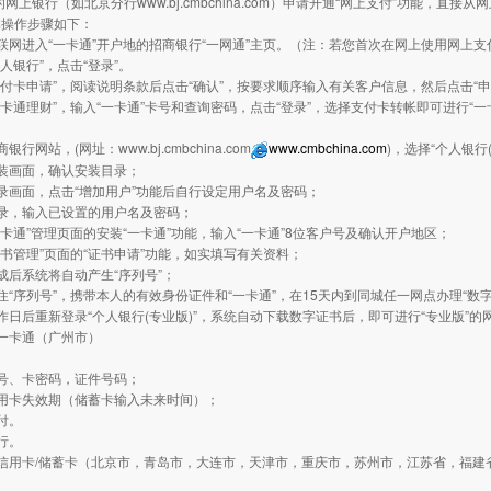
的网上银行（如北京分行www.bj.cmbchina.com）申请开通“网上支付”功能，
体操作步骤如下：
联网进入“一卡通”开户地的招商银行“一网通”主页。（注：若您首次在网上使用网上支
个人银行”，点击“登录”。
支付卡申请”，阅读说明条款后点击“确认”，按要求顺序输入有关客户信息，然后点击“
一卡通理财”，输入“一卡通”卡号和查询密码，点击“登录”，选择支付卡转帐即可进行“
银行网站，(网址：www.bj.cmbchina.com
www.cmbchina.com
)，选择“个人银行
装画面，确认安装目录；
录画面，点击“增加用户”功能后自行设定用户名及密码；
录，输入已设置的用户名及密码；
一卡通”管理页面的安装“一卡通”功能，输入“一卡通”8位客户号及确认开户地区；
证书管理”页面的“证书申请”功能，如实填写有关资料；
成后系统将自动产生“序列号”；
住“序列号”，携带本人的有效身份证件和“一卡通”，在15天内到同城任一网点办理“数字
作日后重新登录“个人银行(专业版)”，系统自动下载数字证书后，即可进行“专业版”的
一卡通（广州市）
：
号、卡密码，证件号码；
用卡失效期（储蓄卡输入未来时间）；
付。
行。
信用卡/储蓄卡（北京市，青岛市，大连市，天津市，重庆市，苏州市，江苏省，福建
：