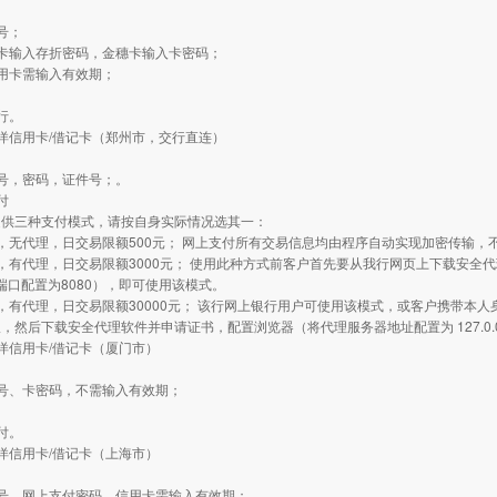
：
号；
卡输入存折密码，金穗卡输入卡密码；
用卡需输入有效期；
行。
洋信用卡/借记卡（郑州市，交行直连）
：
号，密码，证件号；。
付
提供三种支付模式，请按自身实际情况选其一：
，无代理，日交易限额500元； 网上支付所有交易信息均由程序自动实现加密传输
，有代理，日交易限额3000元； 使用此种方式前客户首先要从我行网页上下载安全
0.1 端口配置为8080），即可使用该模式。
，有代理，日交易限额30000元； 该行网上银行用户可使用该模式，或客户携带本人
，然后下载安全代理软件并申请证书，配置浏览器（将代理服务器地址配置为 127.0.0
洋信用卡/借记卡（厦门市）
：
号、卡密码，不需输入有效期；
付。
洋信用卡/借记卡（上海市）
：
号、网上支付密码，信用卡需输入有效期；