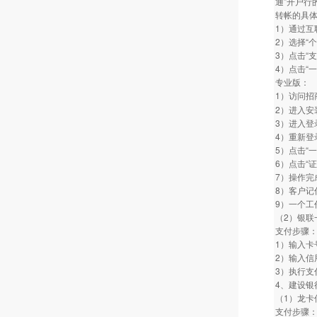
通”开户行
转帐的具
1）通过互
2）选择“
3）点击“
4）点击“
专业版：
1）访问招商
2）进入安
3）进入登
4）重新登
5）点击“
6）点击“
7）操作完
8）客户记
9）一个工
（2）银联
支付步骤
1）输入卡
2）输入信
3）执行支
4、建设银
（1）龙卡
支付步骤