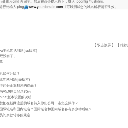
处输入cmd 再回车。然后在命令提示符下，键入 ipconfig /flushdns。
运行处输入 ping
www.yourdomain.com
-t 可以测试您的域名解析是否生效。
【 双击滚屏 】 【
推荐
ava主机常见问题(jsp版本)
经没有了。
章
机如何升级？
主机常见问题(jsp版本)
得购买企业邮局的赠品？
局V5.0网页登录代码
p.net版本设置的说明
想把在新网注册的域名转入你们公司，该怎么操作？
国际域名和国内域名？国际域名和国内域名各有多少种后缀？
员间余款转移的规定