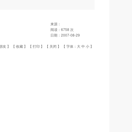
来源：
阅读：
6758
次
日期：
2007-08-29
朋友
】 【
收藏
】 【
打印
】 【
关闭
】 【 字体：
大
中
小
】