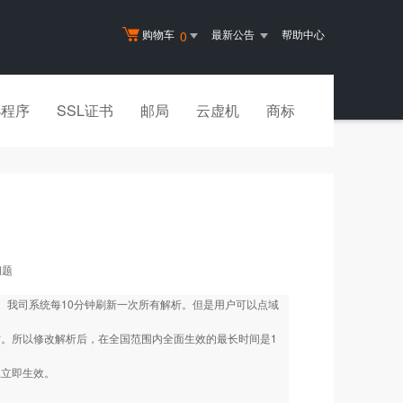
购物车
最新公告
帮助中心
0
小程序
SSL证书
邮局
云虚机
商标
问题
效。我司系统每10分钟刷新一次所有解析。但是用户可以点域
小时。所以修改解析后，在全国范围内全面生效的最长时间是1
上立即生效。