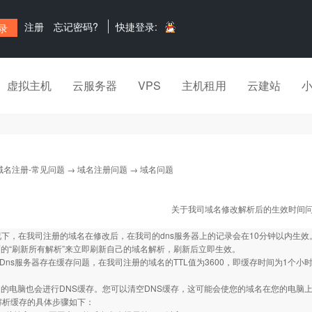
注册
忘记密码?
快捷登录:
虚拟主机
云服务器
VPS
主机租用
云建站
域名注册-常见问题
→
域名注册问题
→ 域名问题
关于我司域名修改解析后的生效时间
情况下，在我司注册的域名在修改后，在我司的dns服务器上的记录会在10分钟以内生
的“刷新所有解析”来立即刷新自己的域名解析，刷新后立即生效。
的Dns服务器存在缓存问题，在我司注册的域名的TTL值为3600，即缓存时间为1个
的电脑也会进行DNS缓存。您可以清空DNS缓存，这可能会使您的域名在您的电脑
解析缓存的具体步骤如下：